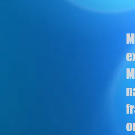
M
e
M
n
f
o