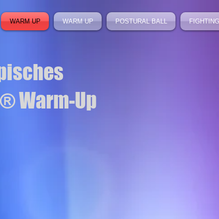
WARM UP
WARM UP
POSTURAL BALL
FIGHTING
pisches
® Warm-Up