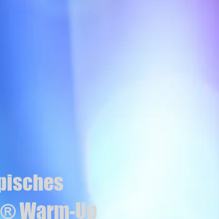
pisches
g® Warm-Up