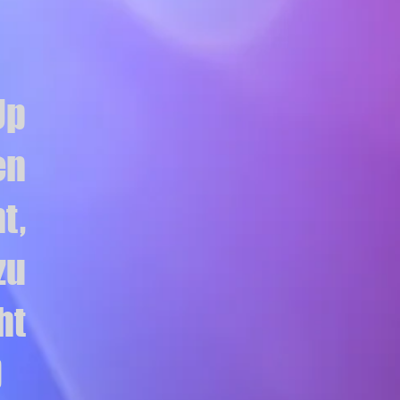
Up
en
t,
zu
ht
)