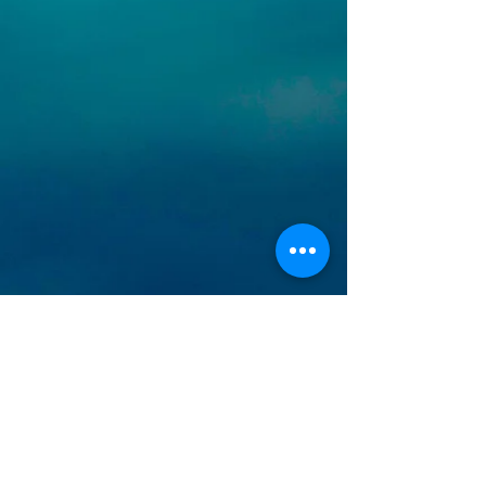
© 2020 by Move On Mix. stolz erstellt von Fanoo &
Fly